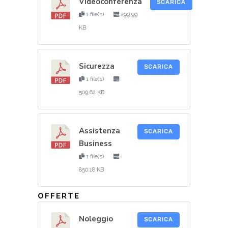
Videoconferenza
SCARICA
1 file(s)
299.99
KB
Sicurezza
SCARICA
1 file(s)
509.62 KB
Assistenza
SCARICA
Business
1 file(s)
850.18 KB
OFFERTE
Noleggio
SCARICA