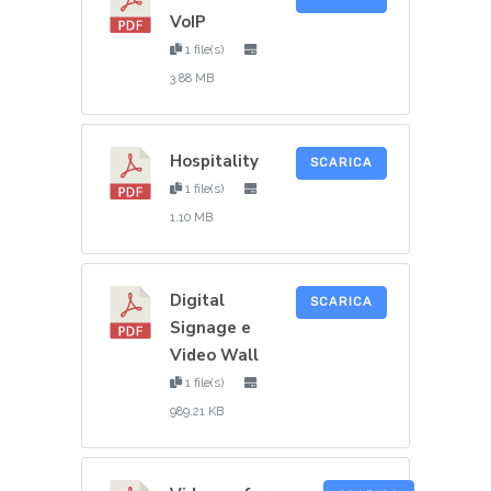
VoIP
1 file(s)
3.88 MB
Hospitality
SCARICA
1 file(s)
1.10 MB
Digital
SCARICA
Signage e
Video Wall
1 file(s)
989.21 KB