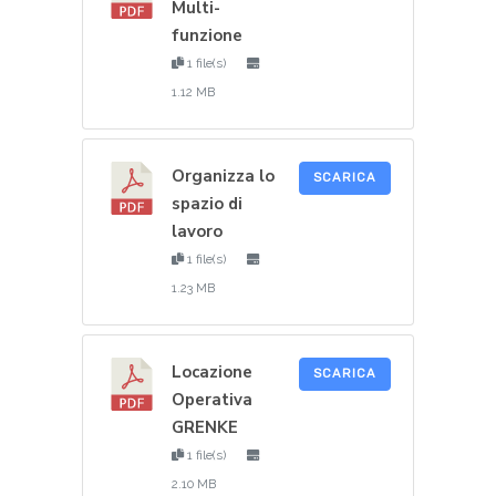
Multi-
funzione
1 file(s)
1.12 MB
Organizza lo
SCARICA
spazio di
lavoro
1 file(s)
1.23 MB
Locazione
SCARICA
Operativa
GRENKE
1 file(s)
2.10 MB